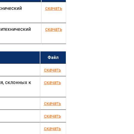
хнический
скачать
литехнический
скачать
Файл
скачать
я, склонных к
скачать
скачать
скачать
скачать