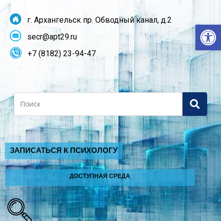
г. Архангельск пр. Обводный канал, д.2
От
secr@apt29.ru
+7 (8182) 23-94-47
Search
ЗАПИСАТЬСЯ К ПСИХОЛОГУ
ДОСТУПНАЯ СРЕДА