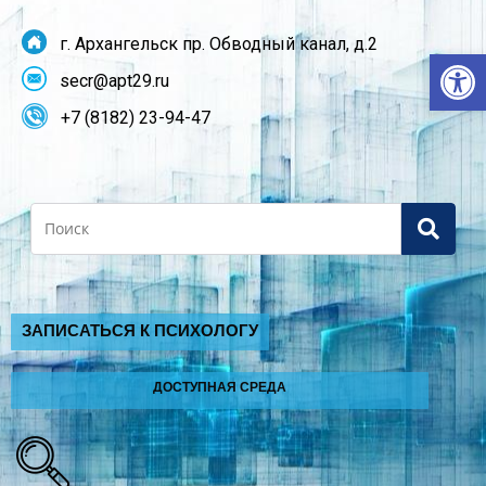
г. Архангельск пр. Обводный канал, д.2
От
secr@apt29.ru
+7 (8182) 23-94-47
Search
ЗАПИСАТЬСЯ К ПСИХОЛОГУ
ДОСТУПНАЯ СРЕДА