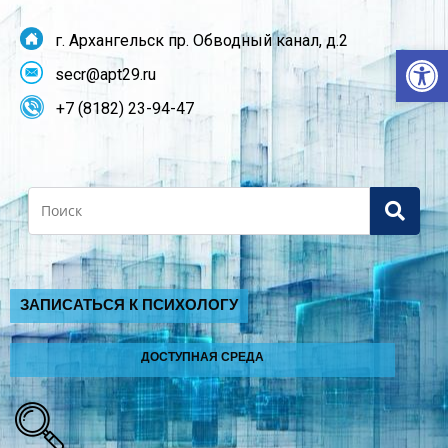
г. Архангельск пр. Обводный канал, д.2
От
secr@apt29.ru
+7 (8182) 23-94-47
Search
ЗАПИСАТЬСЯ К ПСИХОЛОГУ
ДОСТУПНАЯ СРЕДА