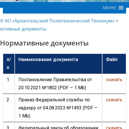
МЕНЮ
У АО «Архангельский Политехнический Техникум»
>
ативные документы
Нормативные документы
п/
Наименование
документа
Файл
п
1.
Постановление Правительства от
скачать
20.10.2021 №1802
(PDF — 1 Mb)
2.
Приказ Федеральной службы по
скачать
надзору от 04.08.2023 №1493
(PDF —
1 Mb)
3.
Федеральный закон об образовании
скачать