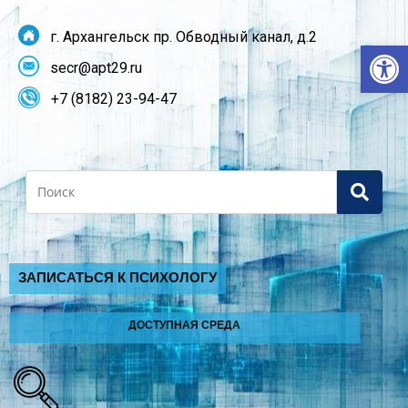
г. Архангельск пр. Обводный канал, д.2
От
secr@apt29.ru
+7 (8182) 23-94-47
Search
ЗАПИСАТЬСЯ К ПСИХОЛОГУ
ДОСТУПНАЯ СРЕДА