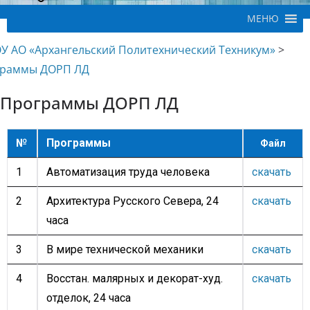
МЕНЮ
У АО «Архангельский Политехнический Техникум»
>
раммы ДОРП ЛД
Программы ДОРП ЛД
№
Программы
Файл
1
Автоматизация труда человека
скачать
2
Архитектура Русского Севера, 24
скачать
часа
3
В мире технической механики
скачать
4
Восстан. малярных и декорат-худ.
скачать
отделок, 24 часа