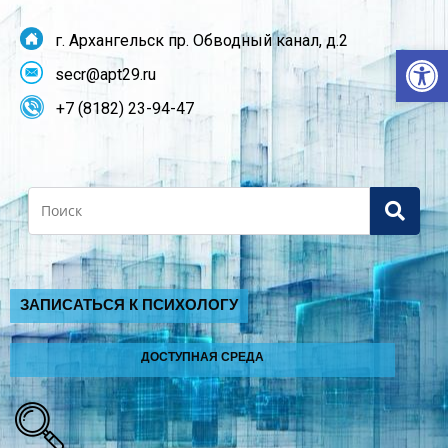
г. Архангельск пр. Обводный канал, д.2
От
secr@apt29.ru
+7 (8182) 23-94-47
Search
ЗАПИСАТЬСЯ К ПСИХОЛОГУ
ДОСТУПНАЯ СРЕДА