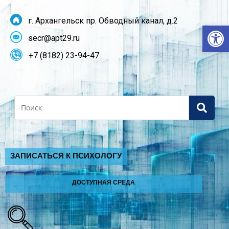
г. Архангельск пр. Обводный канал, д.2
От
secr@apt29.ru
+7 (8182) 23-94-47
Search
ЗАПИСАТЬСЯ К ПСИХОЛОГУ
ДОСТУПНАЯ СРЕДА