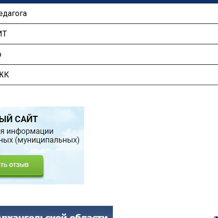
едагога
ИТ
р
НЖК