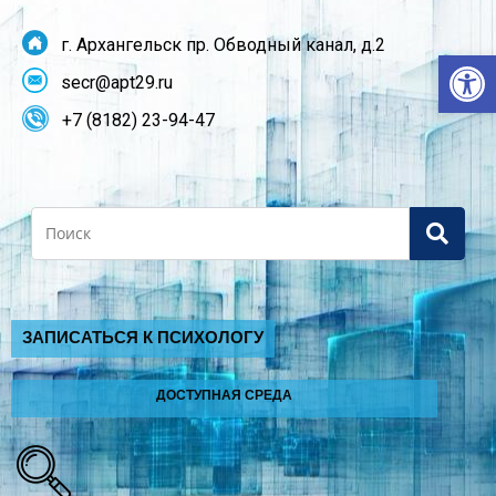
г. Архангельск пр. Обводный канал, д.2
От
secr@apt29.ru
+7 (8182) 23-94-47
Search
ЗАПИСАТЬСЯ К ПСИХОЛОГУ
ДОСТУПНАЯ СРЕДА