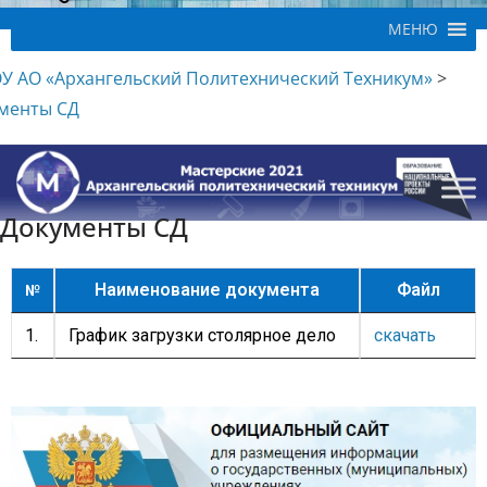
МЕНЮ
У АО «Архангельский Политехнический Техникум»
>
менты СД
Документы СД
Наименование документа
Файл
№
1.
График загрузки столярное дело
скачать