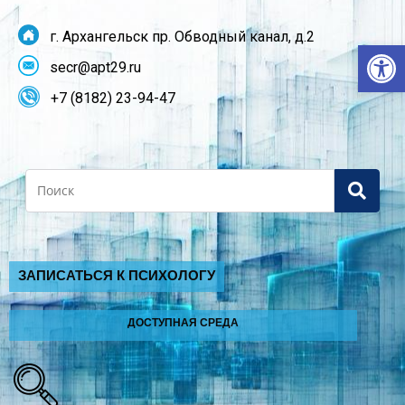
г. Архангельск пр. Обводный канал, д.2
От
secr@apt29.ru
+7 (8182) 23-94-47
Search
ЗАПИСАТЬСЯ К ПСИХОЛОГУ
ДОСТУПНАЯ СРЕДА