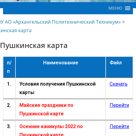
МЕНЮ
У АО «Архангельский Политехнический Техникум»
>
инская карта
Пушкинская карта
п/
Наименование
Файл
п
1.
Условия получения Пушкинской
Скачать
карты
2.
Майские праздники по
Перейти
Пушкинской карте
3.
Осенние каникулы 2022 по
Перейти
Пушкинской карте