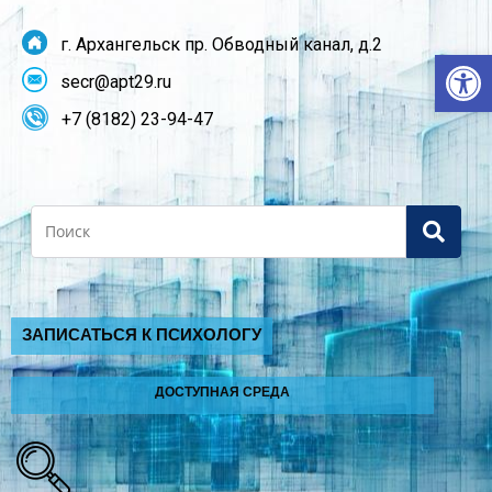
г. Архангельск пр. Обводный канал, д.2
От
secr@apt29.ru
+7 (8182) 23-94-47
Search
ЗАПИСАТЬСЯ К ПСИХОЛОГУ
ДОСТУПНАЯ СРЕДА