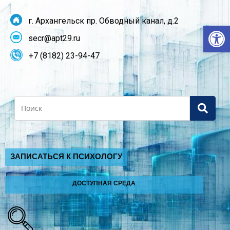
г. Архангельск пр. Обводный канал, д.2
От
secr@apt29.ru
+7 (8182) 23-94-47
Search
ЗАПИСАТЬСЯ К ПСИХОЛОГУ
ДОСТУПНАЯ СРЕДА