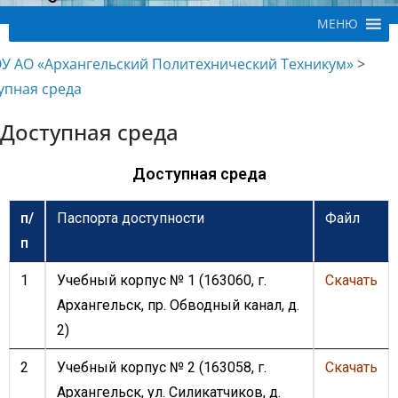
МЕНЮ
У АО «Архангельский Политехнический Техникум»
>
упная среда
Доступная среда
Доступная среда
п/
Паспорта доступности
Файл
п
1
Учебный корпус № 1 (163060, г.
Скачать
Архангельск, пр. Обводный канал, д.
2)
2
Учебный корпус № 2 (163058, г.
Скачать
Архангельск, ул. Силикатчиков, д.