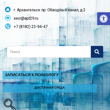
г. Архангельск пр. Обводный канал, д.2
От
secr@apt29.ru
+7 (8182) 23-94-47
Search
ЗАПИСАТЬСЯ К ПСИХОЛОГУ
ДОСТУПНАЯ СРЕДА