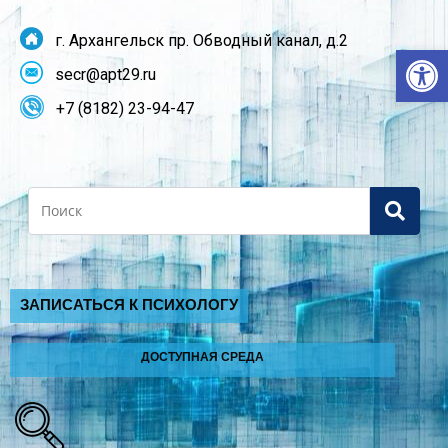
г. Архангельск пр. Обводный канал, д.2
От
secr@apt29.ru
+7 (8182) 23-94-47
Search
ЗАПИСАТЬСЯ К ПСИХОЛОГУ
ДОСТУПНАЯ СРЕДА