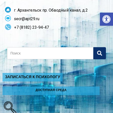
г. Архангельск пр. Обводный канал, д.2
От
secr@apt29.ru
+7 (8182) 23-94-47
Search
ЗАПИСАТЬСЯ К ПСИХОЛОГУ
ДОСТУПНАЯ СРЕДА