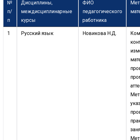
№
Дисциплины,
ФИО
Мет
п/
междисциплинарные
педагогического
мат
п
курсы
работника
1
Русский язык
Новикова Н.Д.
Ком
кон
изм
мат
про
про
атте
Мет
ука
про
пра
заня
Мет