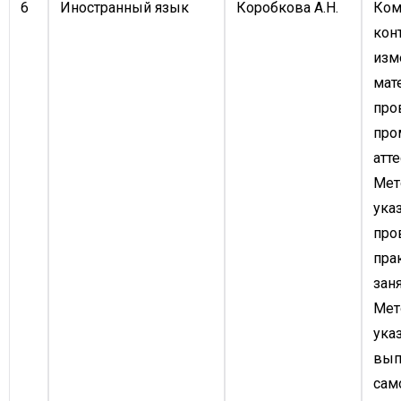
6
Иностранный язык
Коробкова А.Н.
Ком
кон
изм
мат
про
про
атте
Мет
ука
про
пра
заня
Мет
ука
вып
сам