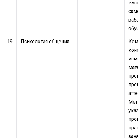
вып
сам
раб
обу
19
Психология общения
Ком
кон
изм
мат
про
про
атте
Мет
ука
про
пра
заня