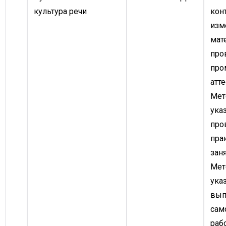
культура речи
кон
изм
мат
про
про
атте
Мет
ука
про
пра
заня
Мет
ука
вып
сам
раб