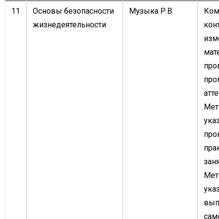
11
Основы безопасности
Музыка Р.В.
Ком
жизнедеятельности
кон
изм
мат
про
про
атте
Мет
ука
про
пра
заня
Мет
ука
вып
сам