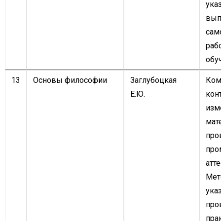
ука
вып
сам
раб
обу
13
Основы философии
Заглубоцкая
Ком
Е.Ю.
кон
изм
мат
про
про
атте
Мет
ука
про
пра