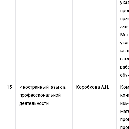
ука
про
пра
заня
Мет
ука
вып
сам
раб
обу
15
Иностранный язык в
Коробкова А.Н.
Ком
профессиональной
кон
деятельности
изм
мат
про
про