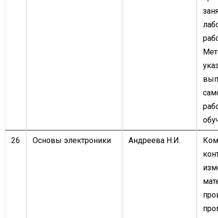
зан
лаб
рабо
Мет
ука
вып
сам
раб
обу
26
Основы электроники
Андреева Н.И.
Ком
кон
изм
мат
про
про