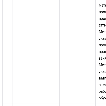
мат
про
про
атте
Мет
ука
про
пра
заня
Мет
ука
вып
сам
раб
обу