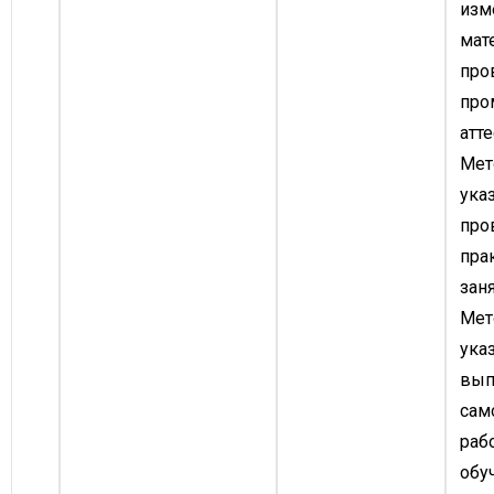
изм
мат
про
про
атте
Мет
ука
про
пра
заня
Мет
ука
вып
сам
раб
обу