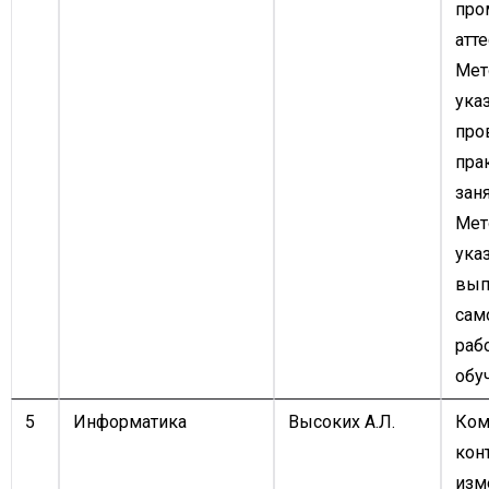
про
атте
Мет
ука
про
пра
заня
Мет
ука
вып
сам
раб
обу
5
Информатика
Высоких А.Л.
Ком
кон
изм