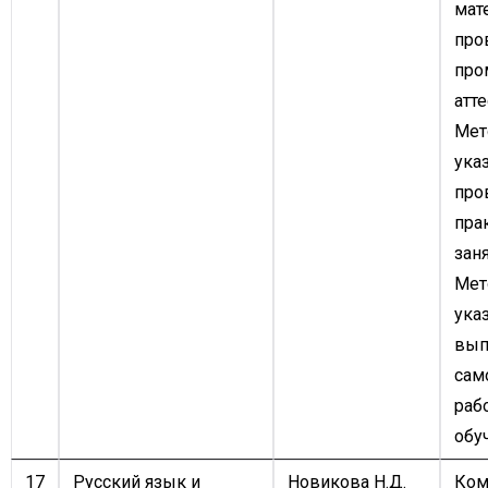
мат
про
про
атте
Мет
ука
про
пра
заня
Мет
ука
вып
сам
раб
обу
17
Русский язык и
Новикова Н.Д.
Ком