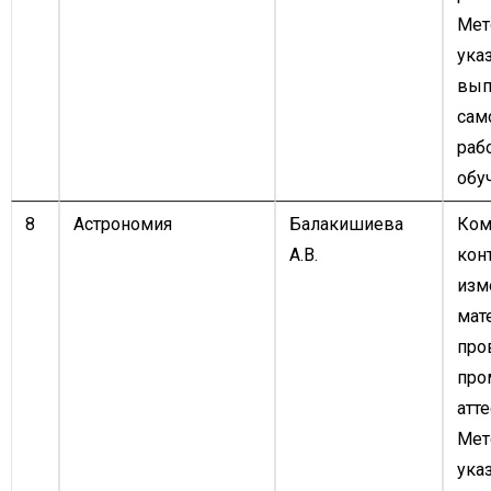
Мет
ука
вып
сам
раб
обу
8
Астрономия
Балакишиева
Ком
А.В.
кон
изм
мат
про
про
атте
Мет
ука