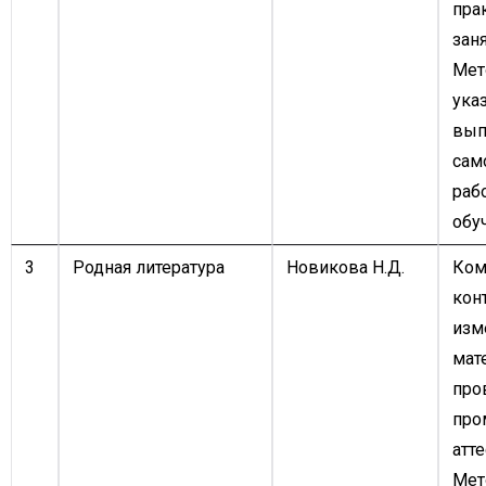
пра
заня
Мет
ука
вып
сам
раб
обу
3
Родная литература
Новикова Н.Д.
Ком
кон
изм
мат
про
про
атте
Мет