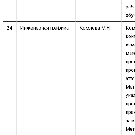
раб
обу
24
Инженерная графика
Комлева М.Н.
Ком
кон
изм
мат
про
про
атте
Мет
ука
про
пра
заня
Мет