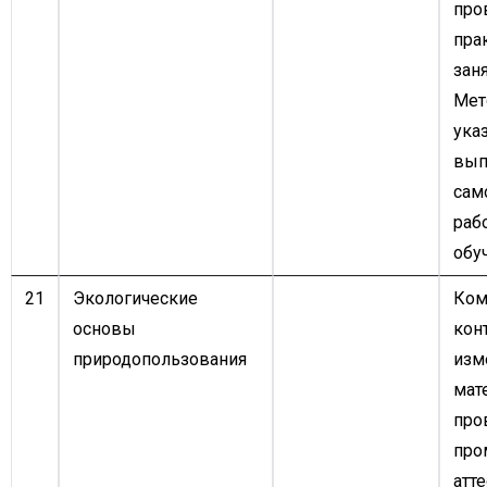
про
пра
заня
Мет
ука
вып
сам
раб
обу
21
Экологические
Ком
основы
кон
природопользования
изм
мат
про
про
атте