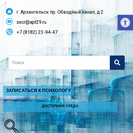
г. Архангельск пр. Обводный канал, д.2
От
secr@apt29.ru
+7 (8182) 23-94-47
Search
ЗАПИСАТЬСЯ К ПСИХОЛОГУ
ДОСТУПНАЯ СРЕДА