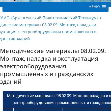
МЕНЮ
У АО «Архангельский Политехнический Техникум»
>
дические материалы 08.02.09. Монтаж, наладка и
луатация электрооборудования промышленных и
данских зданий
Методические материалы 08.02.09.
Монтаж, наладка и эксплуатация
электрооборудования
промышленных и гражданских
зданий
Методические материалы 08.02.09. Монтаж, наладка и 
электрооборудования промышленных и граждански