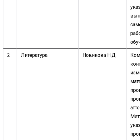
ука
вып
сам
раб
обу
2
Литература
Новикова Н.Д.
Ком
кон
изм
мат
про
про
атте
Мет
ука
про