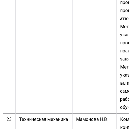
про
про
атте
Мет
ука
про
пра
заня
Мет
ука
вып
сам
раб
обу
23
Техническая механика
Мамонова Н.В.
Ком
кон