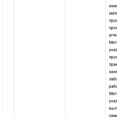
изм
мат
про
про
атте
Мет
ука
про
пра
зан
лаб
рабо
Мет
ука
вып
сам