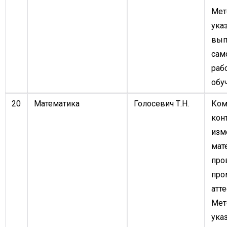
Мет
ука
вып
сам
раб
обу
20
Математика
Голосевич Т.Н.
Ком
кон
изм
мат
про
про
атте
Мет
ука