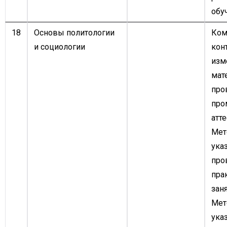
обу
18
Основы политологии
Ком
и социологии
кон
изм
мат
про
про
атте
Мет
ука
про
пра
заня
Мет
ука