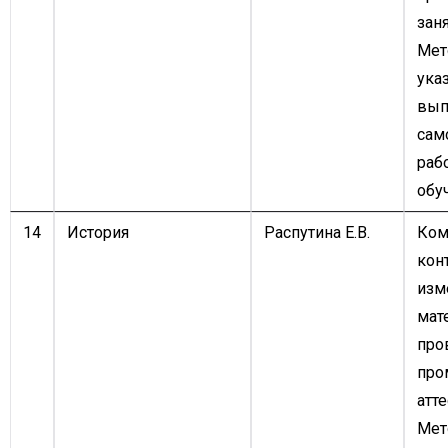
заня
Мет
ука
вып
сам
раб
обу
14
История
Распутина Е.В.
Ком
кон
изм
мат
про
про
атте
Мет