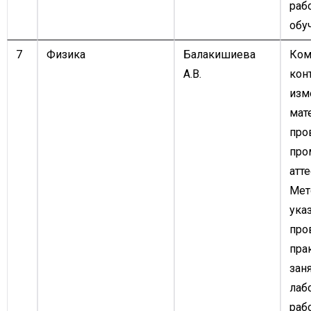
раб
обу
7
Физика
Балакишиева
Ком
А.В.
кон
изм
мат
про
про
атте
Мет
ука
про
пра
зан
лаб
рабо