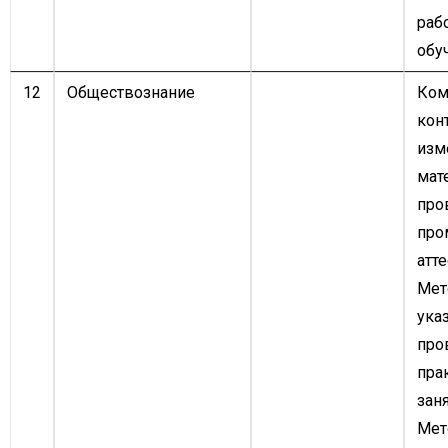
раб
обу
12
Обществознание
Ком
кон
изм
мат
про
про
атте
Мет
ука
про
пра
заня
Мет