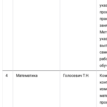
ука
про
пра
заня
Мет
ука
вып
сам
раб
обу
4
Математика
Голосевич Т.Н.
Ком
кон
изм
мат
про