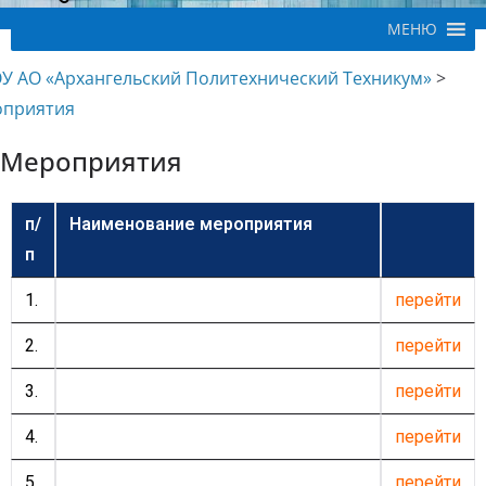
МЕНЮ
У АО «Архангельский Политехнический Техникум»
>
приятия
Мероприятия
п/
Наименование
мероприятия
п
1.
перейти
2.
перейти
3.
перейти
4.
перейти
5.
перейти