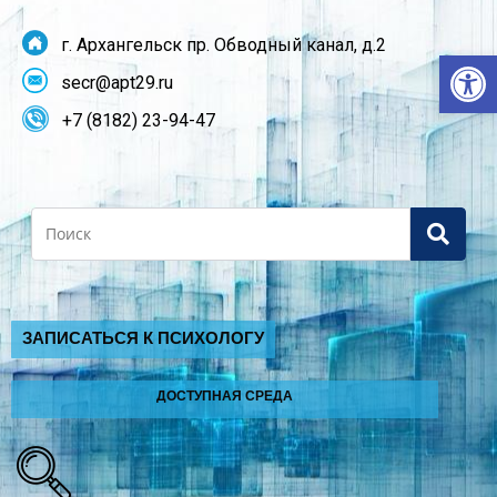
г. Архангельск пр. Обводный канал, д.2
От
secr@apt29.ru
+7 (8182) 23-94-47
Search
ЗАПИСАТЬСЯ К ПСИХОЛОГУ
ДОСТУПНАЯ СРЕДА