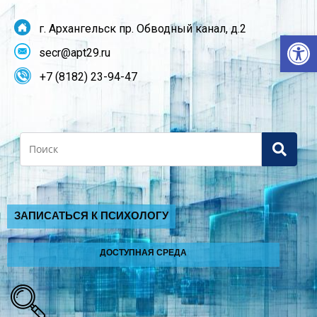
г. Архангельск пр. Обводный канал, д.2
От
secr@apt29.ru
+7 (8182) 23-94-47
Search
ЗАПИСАТЬСЯ К ПСИХОЛОГУ
ДОСТУПНАЯ СРЕДА