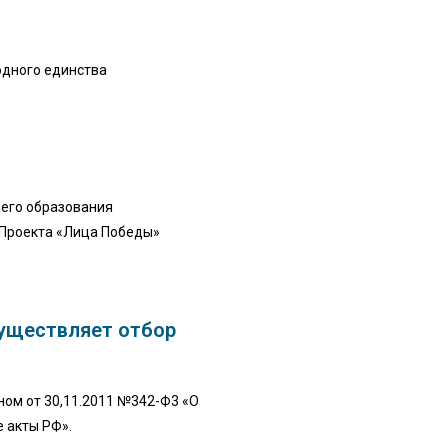
одного единства
щего образования
 Проекта «Лица Победы»
существляет отбор
ом от 30,11.2011 №342-Ф3 «О
 акты РФ».