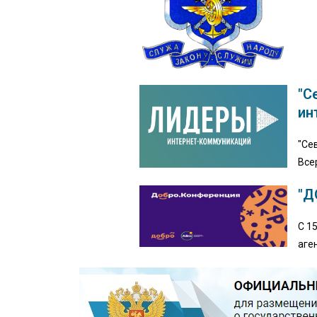
"С
ин
"Се
Все
"Д
С 1
аге