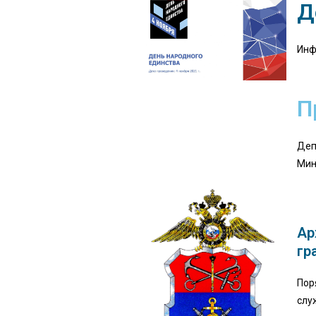
Д
Инф
П
Деп
Мин
Ар
гр
Пор
слу