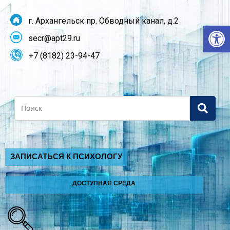
г. Архангельск пр. Обводный канал, д.2
От
secr@apt29.ru
+7 (8182) 23-94-47
Search
ЗАПИСАТЬСЯ К ПСИХОЛОГУ
ДОСТУПНАЯ СРЕДА