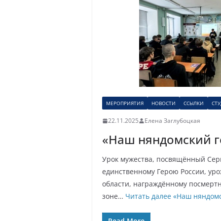
МЕРОПРИЯТИЯ
НОВОСТИ
ССЫЛКИ
СТ
22.11.2025
Елена Заглубоцкая
«Наш няндомский г
Урок мужества, посвящённый Сер
единственному Герою России, уро
области, награждённому посмертн
зоне…
Читать далее
«Наш няндомс
Read More