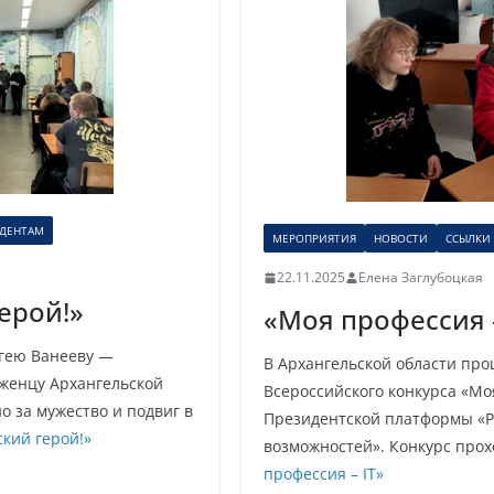
УДЕНТАМ
МЕРОПРИЯТИЯ
НОВОСТИ
ССЫЛКИ
22.11.2025
Елена Заглубоцкая
ерой!»
«Моя профессия –
гею Ванееву —
В Архангельской области пр
женцу Архангельской
Всероссийского конкурса «Моя
о за мужество и подвиг в
Президентской платформы «Р
кий герой!»
возможностей». Конкурс про
профессия – IT»