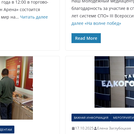
Наш Молодежный медиацентр 
года в 12:00 в торгово-
благодарность за участие в 
н Арена» состоится
лет системе СПО» III Всеросс
 мир на…
Читать далее
далее
«На волне побед»
Read More
ВАЖНАЯ ИНФОРМАЦИЯ
МЕРОПРИЯТИ
17.10.2025
Елена Заглубоцкая
УДЕНТАМ