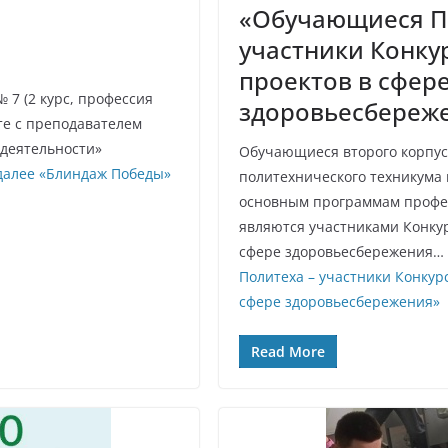
«Обучающиеся П
участники Конку
проектов в сфер
 7 (2 курс, профессия
здоровьесбереж
те с преподавателем
деятельности»
Обучающиеся второго корпус
далее
«Блиндаж Победы»
политехнического техникума
основным программам профе
являются участниками Конку
сфере здоровьесбережения…
Политеха – участники Конкур
сфере здоровьесбережения»
Read More