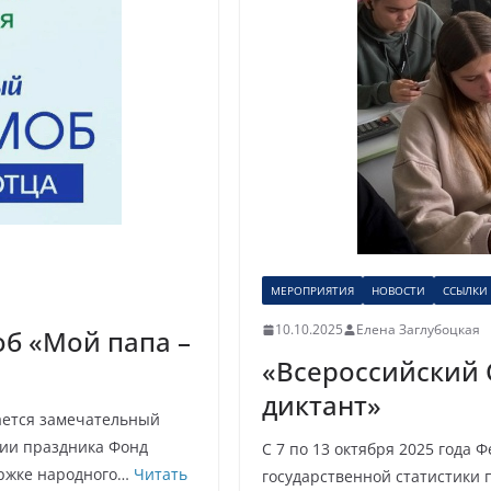
МЕРОПРИЯТИЯ
НОВОСТИ
ССЫЛКИ
10.10.2025
Елена Заглубоцкая
б «Мой папа –
«Всероссийский 
диктант»
ается замечательный
рии праздника Фонд
С 7 по 13 октября 2025 года 
ержке народного…
Читать
государственной статистики 