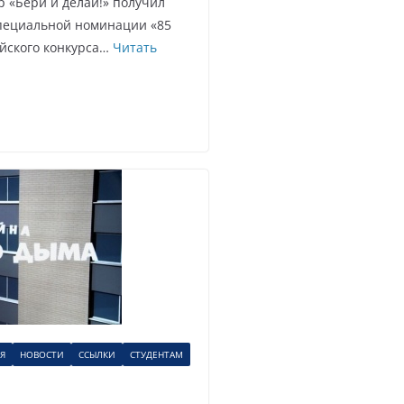
«Бери и делай!» получил
специальной номинации «85
ийского конкурса…
Читать
Я
НОВОСТИ
ССЫЛКИ
СТУДЕНТАМ