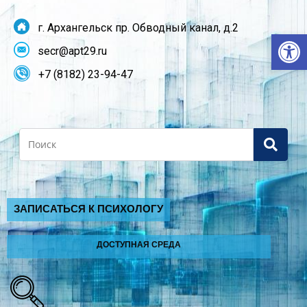
г. Архангельск пр. Обводный канал, д.2
От
secr@apt29.ru
+7 (8182) 23-94-47
Search
ЗАПИСАТЬСЯ К ПСИХОЛОГУ
ДОСТУПНАЯ СРЕДА