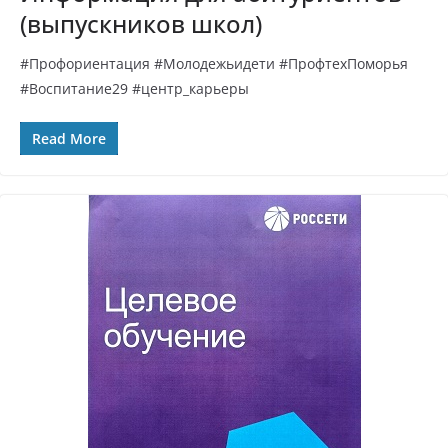
(выпускников школ)
#Профориентация #Молодежьидети #ПрофтехПоморья
#Воспитание29 #центр_карьеры
Read More