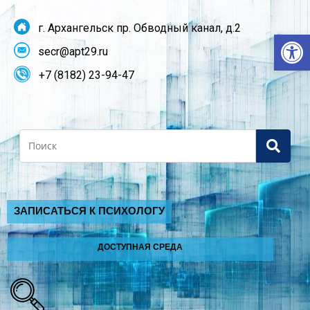
г. Архангельск пр. Обводный канал, д.2
От
secr@apt29.ru
+7 (8182) 23-94-47
Search
ЗАПИСАТЬСЯ К ПСИХОЛОГУ
ДОСТУПНАЯ СРЕДА