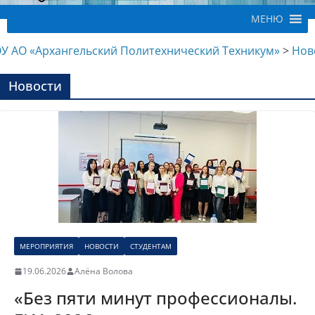
МЕНЮ
У АО «Архангельский Политехнический Техникум»
>
Нов
Новости
МЕРОПРИЯТИЯ
НОВОСТИ
СТУДЕНТАМ
19.06.2026
Алёна Волова
«Без пяти минут профессионалы.