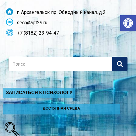
г. Архангельск пр. Обводный канал, д.2
От
secr@apt29.ru
+7 (8182) 23-94-47
Search
ЗАПИСАТЬСЯ К ПСИХОЛОГУ
ДОСТУПНАЯ СРЕДА