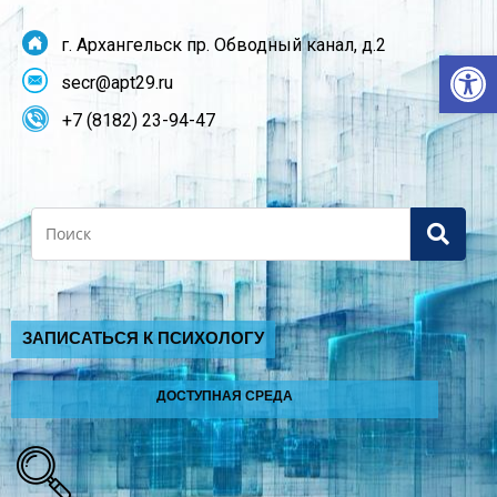
г. Архангельск пр. Обводный канал, д.2
От
secr@apt29.ru
+7 (8182) 23-94-47
Search
ЗАПИСАТЬСЯ К ПСИХОЛОГУ
ДОСТУПНАЯ СРЕДА