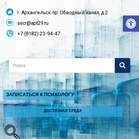
г. Архангельск пр. Обводный канал, д.2
От
secr@apt29.ru
+7 (8182) 23-94-47
Search
ЗАПИСАТЬСЯ К ПСИХОЛОГУ
ДОСТУПНАЯ СРЕДА