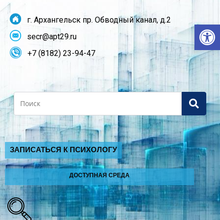
г. Архангельск пр. Обводный канал, д.2
От
secr@apt29.ru
+7 (8182) 23-94-47
Search
ЗАПИСАТЬСЯ К ПСИХОЛОГУ
ДОСТУПНАЯ СРЕДА