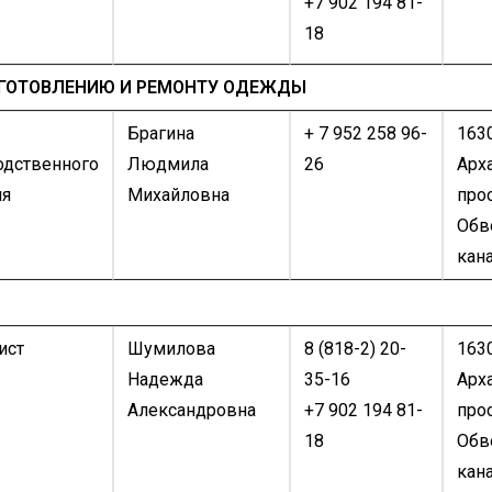
+7 902 194 81-
18
ЗГОТОВЛЕНИЮ И РЕМОНТУ ОДЕЖДЫ
Брагина
+ 7 952 258 96-
1630
одственного
Людмила
26
Арх
ия
Михайловна
прос
Обв
кана
ист
Шумилова
8 (818-2) 20-
1630
Надежда
35-16
Арх
Александровна
+7 902 194 81-
прос
18
Обв
кана