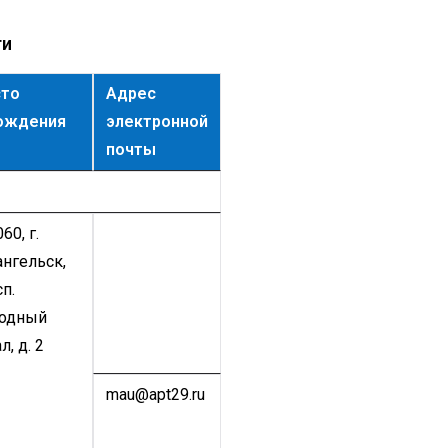
ги
то
Адрес
ождения
электронной
почты
60, г.
ангельск,
п.
одный
л, д. 2
mau@apt29.ru