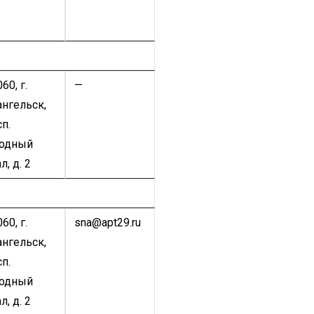
60, г.
—
ангельск,
п.
одный
л, д. 2
60, г.
sna@apt29.ru
ангельск,
п.
одный
л, д. 2