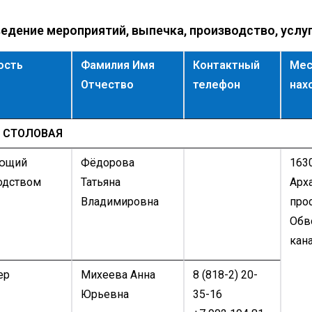
едение мероприятий, выпечка, производство, услу
ость
Фамилия
Имя
Контактный
Мес
Отчество
телефон
нах
 СТОЛОВАЯ
ющий
Фёдорова
1630
одством
Татьяна
Арх
Владимировна
прос
Обв
кана
ер
Михеева Анна
8 (818-2) 20-
Юрьевна
35-16