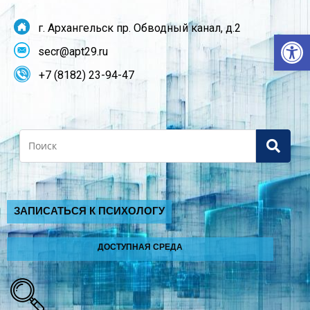
г. Архангельск пр. Обводный канал, д.2
От
secr@apt29.ru
+7 (8182) 23-94-47
Search
ЗАПИСАТЬСЯ К ПСИХОЛОГУ
ДОСТУПНАЯ СРЕДА