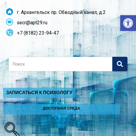
г. Архангельск пр. Обводный канал, д.2
От
secr@apt29.ru
+7 (8182) 23-94-47
Search
ЗАПИСАТЬСЯ К ПСИХОЛОГУ
ДОСТУПНАЯ СРЕДА