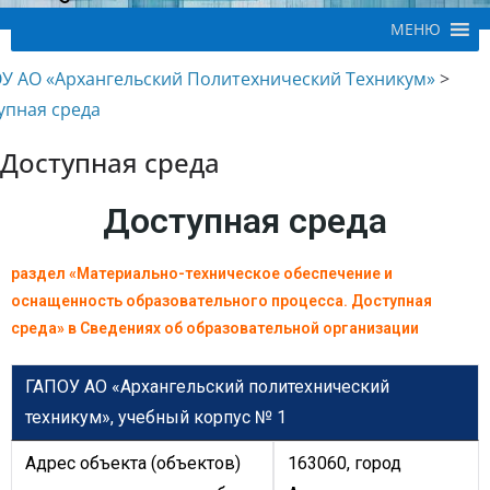
МЕНЮ
У АО «Архангельский Политехнический Техникум»
>
упная среда
Доступная среда
Доступная среда
раздел «Материально-техническое обеспечение и
оснащенность образовательного процесса.
Доступная
среда» в С
ведениях об образовательной организации
ГАПОУ АО «Архангельский политехнический
техникум»,
учебный корпус № 1
Адрес объекта (объектов)
163060, город