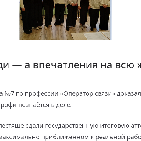
ди — а впечатления на всю 
а №7 по профессии «Оператор связи» доказал
рофи познаётся в деле.
естяще сдали государственную итоговую атт
аксимально приближенном к реальной рабо