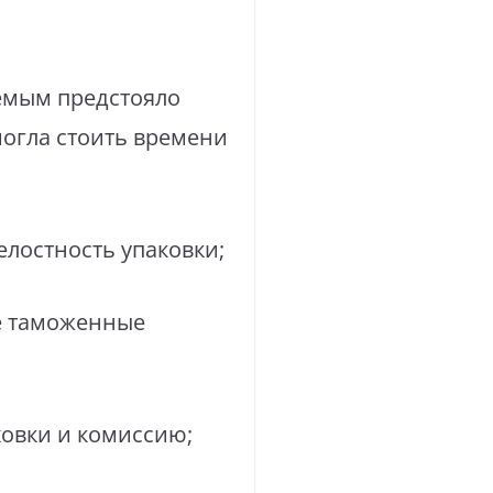
емым предстояло
могла стоить времени
елостность упаковки;
е таможенные
ховки и комиссию;