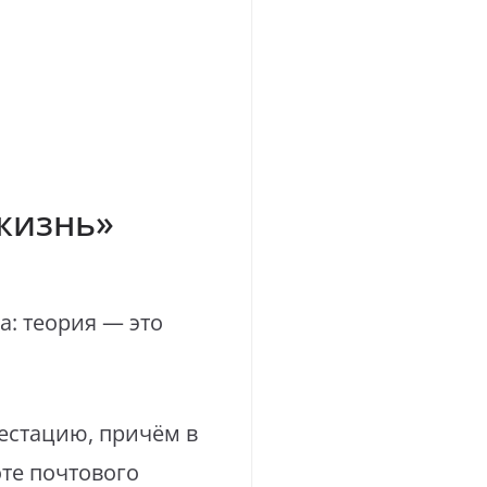
жизнь»
а: теория — это
естацию, причём в
те почтового