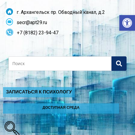
г. Архангельск пр. Обводный канал, д.2
От
secr@apt29.ru
+7 (8182) 23-94-47
Search
ЗАПИСАТЬСЯ К ПСИХОЛОГУ
ДОСТУПНАЯ СРЕДА