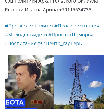
соц.политики Архангельского филиала
Россети Исаева Арина +79115534735
#Профессионалитет
#Профориентация
#Молодежьидети
#ПрофтехПоморья
#Воспитание29
#центр_карьеры