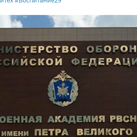
итех
#Воспитание29