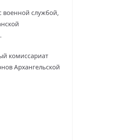
с военной службой,
анской
.
ый комиссариат
онов Архангельской