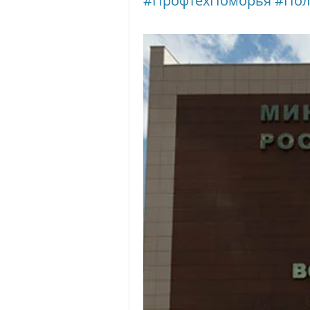
#ПрофтехПоморья
#Пол