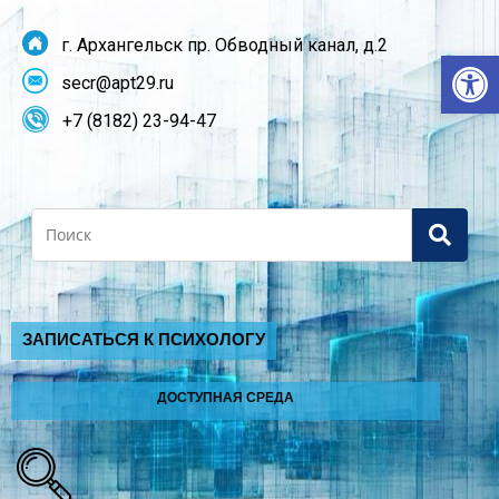
г. Архангельск пр. Обводный канал, д.2
От
secr@apt29.ru
+7 (8182) 23-94-47
Search
ЗАПИСАТЬСЯ К ПСИХОЛОГУ
ДОСТУПНАЯ СРЕДА