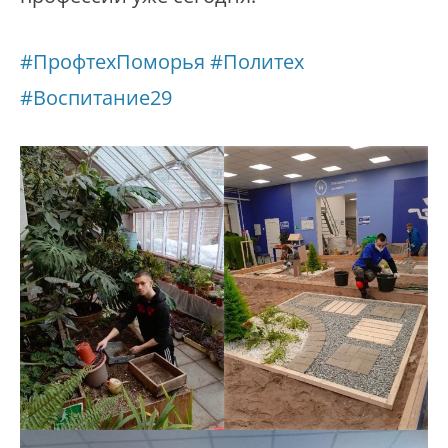
#ПрофтехПоморья
#Политех
#Воспитание29