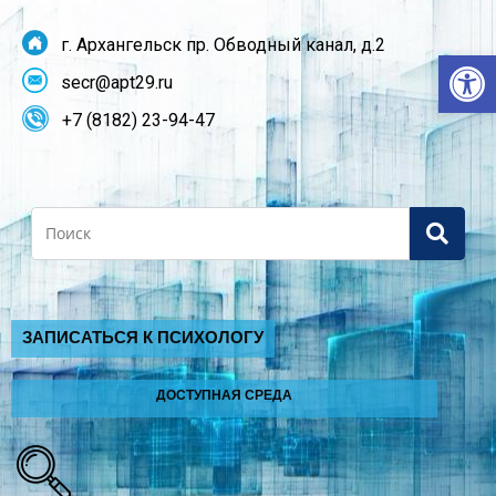
г. Архангельск пр. Обводный канал, д.2
От
secr@apt29.ru
+7 (8182) 23-94-47
Search
ЗАПИСАТЬСЯ К ПСИХОЛОГУ
ДОСТУПНАЯ СРЕДА