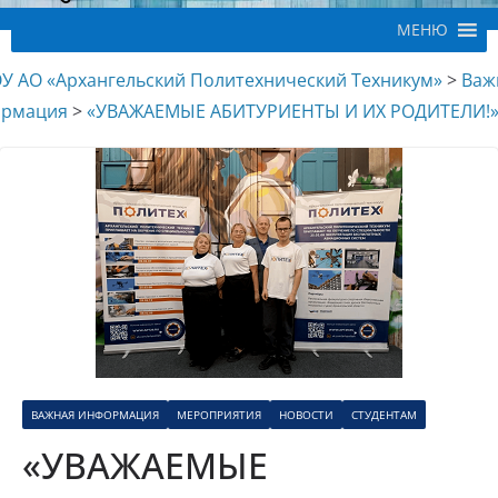
МЕНЮ
У АО «Архангельский Политехнический Техникум»
>
Важ
ормация
>
«УВАЖАЕМЫЕ АБИТУРИЕНТЫ И ИХ РОДИТЕЛИ!
ВАЖНАЯ ИНФОРМАЦИЯ
МЕРОПРИЯТИЯ
НОВОСТИ
СТУДЕНТАМ
«УВАЖАЕМЫЕ