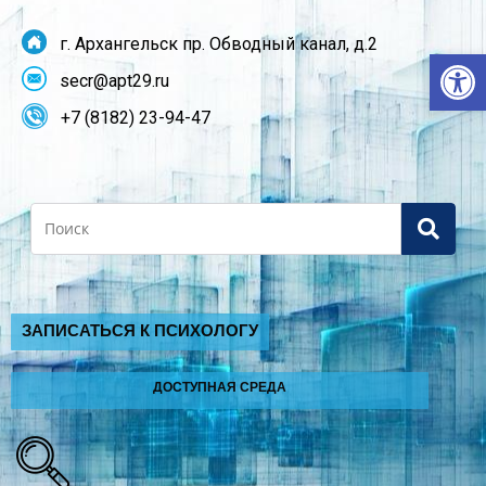
г. Архангельск пр. Обводный канал, д.2
От
secr@apt29.ru
+7 (8182) 23-94-47
Search
ЗАПИСАТЬСЯ К ПСИХОЛОГУ
ДОСТУПНАЯ СРЕДА