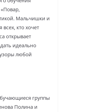
ого обучения
 «Повар,
стикой. Мальчишки и
всех, кто хочет
са открывает
здать идеально
 узоры любой
обучающиеся группы
сенова Полина и