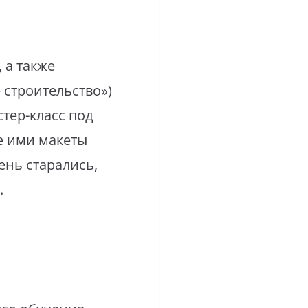
 а также
 строительство»)
тер-класс под
е ими макеты
ень старались,
.