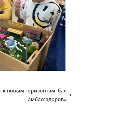
а к новым горизонтам: бал
амбассадоров»