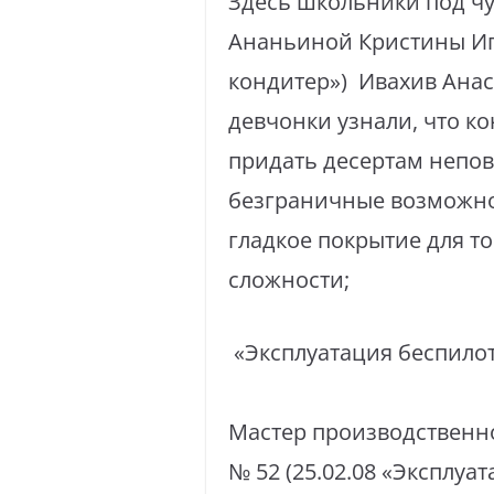
Здесь школьники под чу
Ананьиной Кристины Иго
кондитер») Ивахив Анас
девчонки узнали, что ко
придать десертам непов
безграничные возможно
гладкое покрытие для т
сложности;
«Эксплуатация беспило
Мастер производственн
№ 52 (25.02.08 «Эксплу