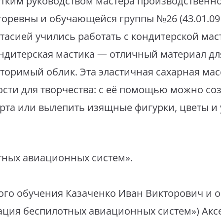
тким руководством мастера производственн
ревны и обучающейся группы №26 (43.01.09
тасией учились работать с кондитерской ма
ндитерская мастика — отличный материал для 
торимый облик. Эта эластичная сахарная мас
сти для творчества: с её помощью можно со
орта или вылепить изящные фигурки, цветы и
тных авиационных систем».
ого обучения Казаченко Иван Викторович и 
атация беспилотных авиационных систем») Ак