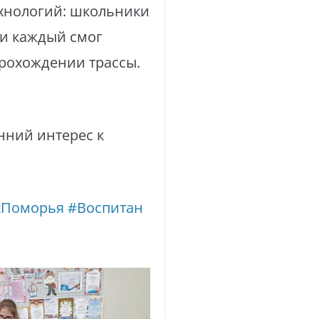
ехнологий: школьники
 и каждый смог
рохождении трассы.
нний интерес к
хПоморья
#Воспитан