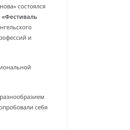
нова» состоялся
е
«Фестиваль
ангельского
профессий и
сиональной
 разнообразием
попробовали себя