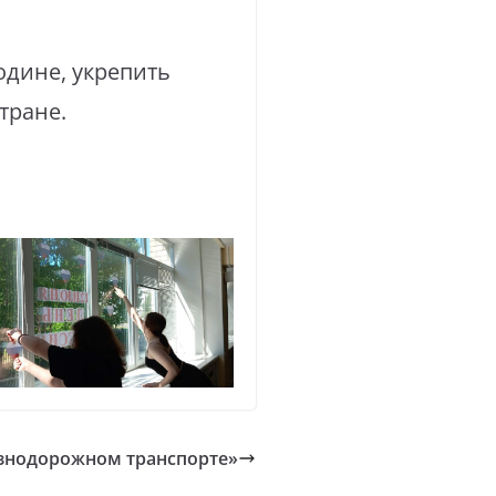
одине, укрепить
тране.
езнодорожном транспорте»