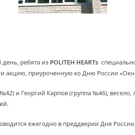
 день, ребята из
POLITEH HEARTs
специально
ти акцию, приуроченную ко Дню России «Окн
№42) и Георгий Карпов (группа №46), весело, 
чей.
оводится ежегодно в преддверии Дня России