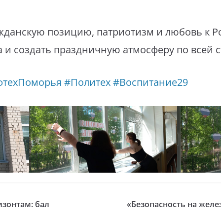
жданскую позицию, патриотизм и любовь к Р
а и создать праздничную атмосферу по всей с
фтехПоморья
#Политех
#Воспитание29
изонтам: бал
«Безопасность на жел