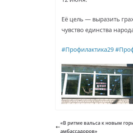
Её цель — выразить гра
чувство единства народ
#Профилактика29
#Про
«В ритме вальса к новым гор
амбассадоров»