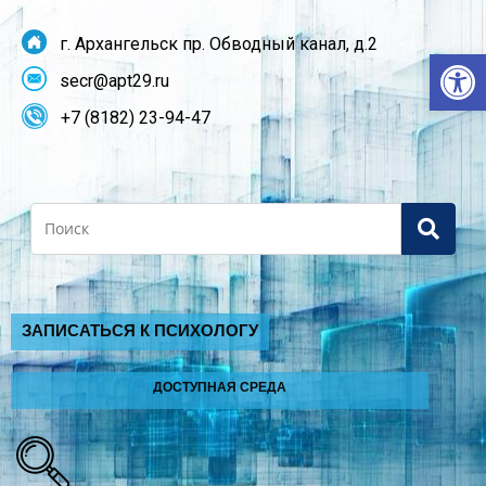
г. Архангельск пр. Обводный канал, д.2
От
secr@apt29.ru
+7 (8182) 23-94-47
Search
ЗАПИСАТЬСЯ К ПСИХОЛОГУ
ДОСТУПНАЯ СРЕДА