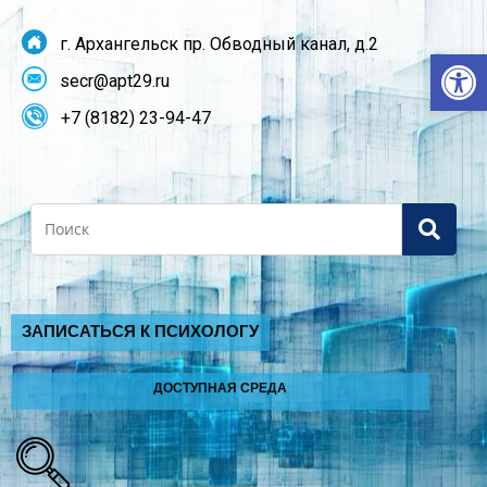
г. Архангельск пр. Обводный канал, д.2
От
secr@apt29.ru
+7 (8182) 23-94-47
Search
ЗАПИСАТЬСЯ К ПСИХОЛОГУ
ДОСТУПНАЯ СРЕДА