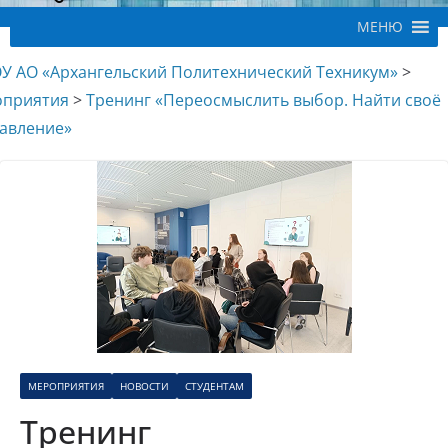
МЕНЮ
У АО «Архангельский Политехнический Техникум»
>
приятия
>
Тренинг «Переосмыслить выбор. Найти своё
авление»
МЕРОПРИЯТИЯ
НОВОСТИ
СТУДЕНТАМ
Тренинг