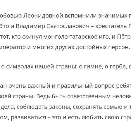
 Любовью Леонидовной вспомнили значимых 
то и Владимир Святославович – креститель Рус
от, кто скинул монголо-татарское иго, и Пёт
ператор и многих других достойных персон.
о символах нашей страны: о гимне, о гербе, о
дан очень важный и правильный вопрос ребят
своей страны. Ведь быть ответственным челов
дела, соблюдать законы, сохранять семью и 
м, развиваться – это и есть любить свою стр