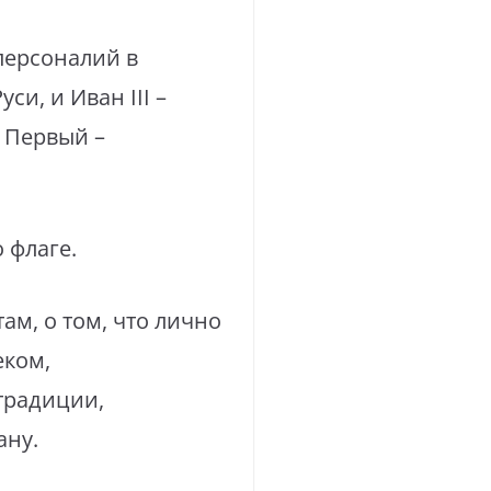
персоналий в
и, и Иван III –
р Первый –
 флаге.
ам, о том, что лично
еком,
традиции,
ану.