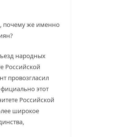
, почему же именно
иян?
съезд народных
те Российской
нт провозгласил
Официально этот
нитете Российской
олее широкое
динства,