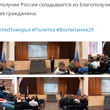
ополучие России складывается из благополуч
 её гражданина.
фтехПоморья
#Политех
#Воспитание29