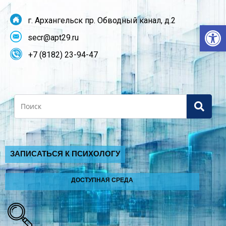
г. Архангельск пр. Обводный канал, д.2
От
secr@apt29.ru
+7 (8182) 23-94-47
Search
ЗАПИСАТЬСЯ К ПСИХОЛОГУ
ДОСТУПНАЯ СРЕДА