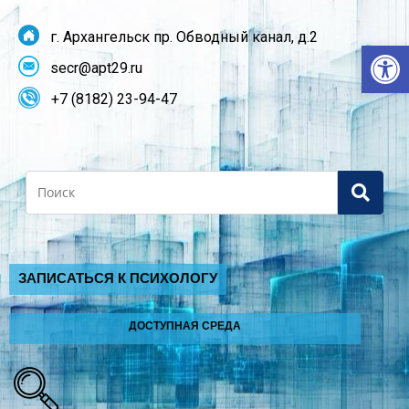
г. Архангельск пр. Обводный канал, д.2
От
secr@apt29.ru
+7 (8182) 23-94-47
Search
ЗАПИСАТЬСЯ К ПСИХОЛОГУ
ДОСТУПНАЯ СРЕДА