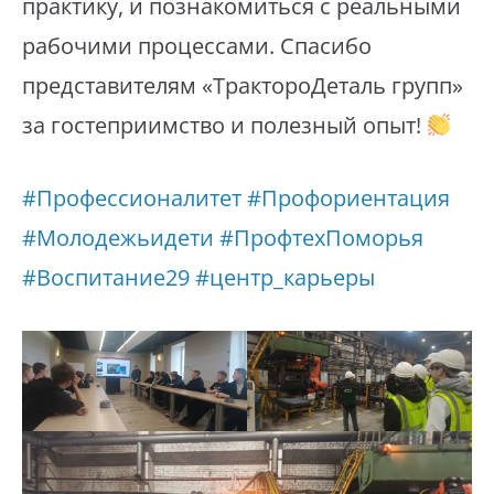
практику, и познакомиться с реальными
рабочими процессами. Спасибо
представителям «ТрактороДеталь групп»
за гостеприимство и полезный опыт!
#Профессионалитет
#Профориентация
#Молодежьидети
#ПрофтехПоморья
#Воспитание29
#центр_карьеры