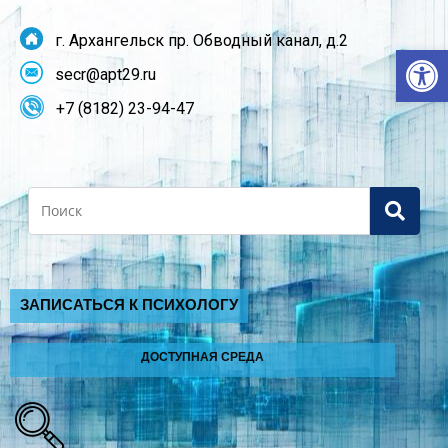
г. Архангельск пр. Обводный канал, д.2
От
secr@apt29.ru
+7 (8182) 23-94-47
Search
ЗАПИСАТЬСЯ К ПСИХОЛОГУ
ДОСТУПНАЯ СРЕДА