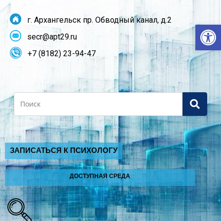
г. Архангельск пр. Обводный канал, д.2
От
secr@apt29.ru
+7 (8182) 23-94-47
Search
ЗАПИСАТЬСЯ К ПСИХОЛОГУ
ДОСТУПНАЯ СРЕДА