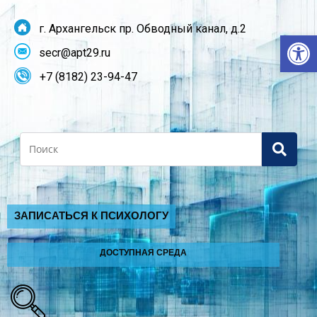
г. Архангельск пр. Обводный канал, д.2
От
secr@apt29.ru
+7 (8182) 23-94-47
Search
ЗАПИСАТЬСЯ К ПСИХОЛОГУ
ДОСТУПНАЯ СРЕДА