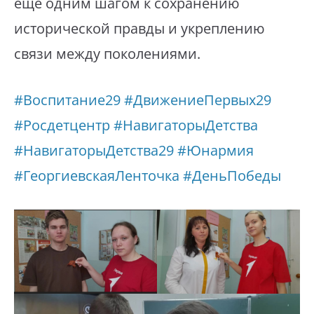
ещё одним шагом к сохранению
исторической правды и укреплению
связи между поколениями.
#Воспитание29
#ДвижениеПервых29
#Росдетцентр
#НавигаторыДетства
#НавигаторыДетства29
#Юнармия
#ГеоргиевскаяЛенточка
#ДеньПобеды