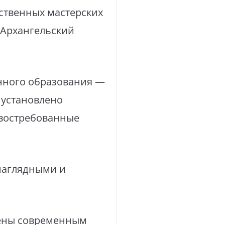
ственных мастерских
«Архангельский
енного образования —
 установлено
 востребованные
наглядными и
щены современным