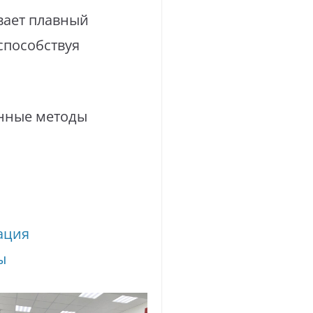
вает плавный
способствуя
енные методы
ация
ы