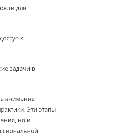
ости для
доступ к
кие задачи в
ое внимание
рактики. Эти этапы
ания, но и
ессиональной