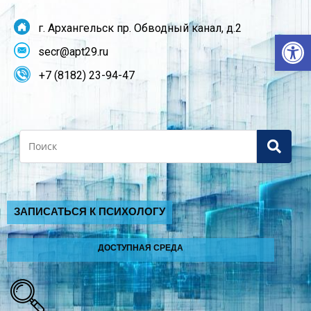
г. Архангельск пр. Обводный канал, д.2
От
secr@apt29.ru
+7 (8182) 23-94-47
Search
ЗАПИСАТЬСЯ К ПСИХОЛОГУ
ДОСТУПНАЯ СРЕДА