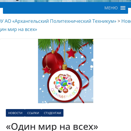
МЕНЮ
У АО «Архангельский Политехнический Техникум»
>
Нов
ин мир на всех»
НОВОСТИ
ССЫЛКИ
СТУДЕНТАМ
«Один мир на всех»