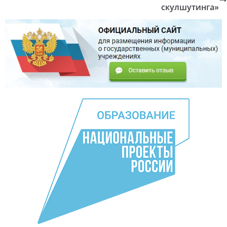
скулшутинга»