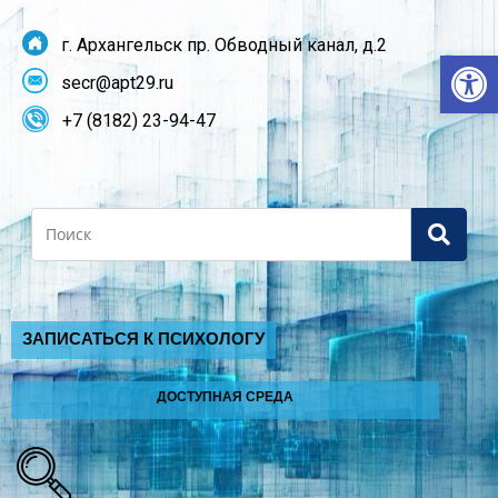
г. Архангельск пр. Обводный канал, д.2
От
secr@apt29.ru
+7 (8182) 23-94-47
Search
ЗАПИСАТЬСЯ К ПСИХОЛОГУ
ДОСТУПНАЯ СРЕДА