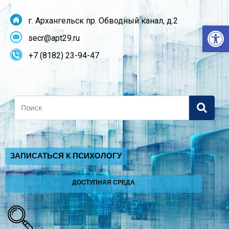
г. Архангельск пр. Обводный канал, д.2
От
secr@apt29.ru
+7 (8182) 23-94-47
Search
ЗАПИСАТЬСЯ К ПСИХОЛОГУ
ДОСТУПНАЯ СРЕДА